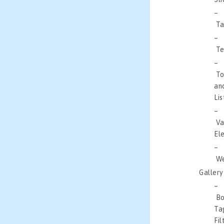
Ta
Te
To
an
Lis
Va
El
We
Gallery
B
Ta
Fil