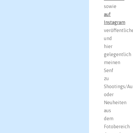
sowie
auf
Instagram
veröffentlich
und
hier
gelegentlich
meinen
Senf
zu
Shootings/Au
oder
Neuheiten
aus
dem
Fotobereich