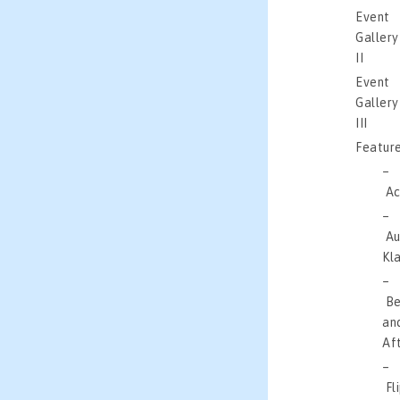
Event
Gallery
II
Event
Gallery
III
Featur
Ac
Au
Kla
Be
an
Af
Fl