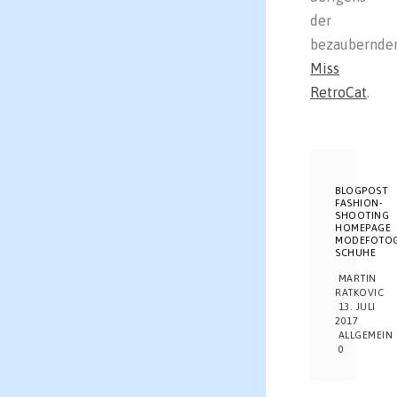
der
bezaubernde
Miss
RetroCat
.
BLOGPOST
FASHION-
SHOOTING
HOMEPAGE
MODEFOTOG
SCHUHE
MARTIN
RATKOVIC
13. JULI
2017
ALLGEMEIN
0