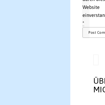
Website
einverstan
*
ÜB
MI