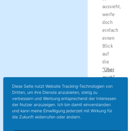
aussieht,
werfe
doch
einfach
einen
Blick
auf
die
“Über
mich”-
Seite
.
Diese Seite nutzt Website Tracking-Technologien von
Dritten, um ihre Dienste anzubieten, stetig zu
Ein
verbessern und Werbung entsprechend der Interessen
Foto
der Nutzer anzuzeigen. Ich bin damit einverstanden
meiner
und kann meine Einwilligung jederzeit mit Wirkung für
die Zukunft widerrufen oder ändern.
Wenigkeit
folgt