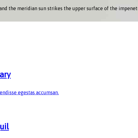
nd the meridian sun strikes the upper surface of the impenetr
uary
spendisse egestas accumsan.
uil