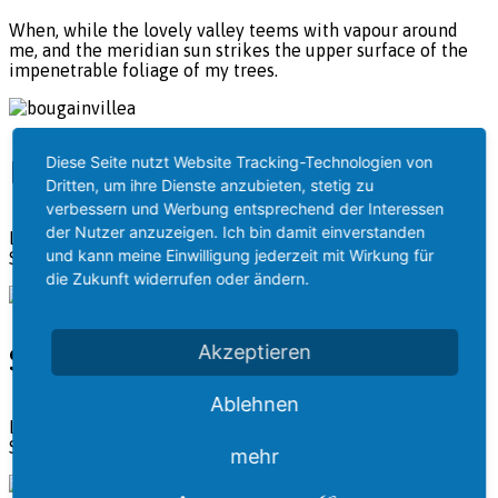
When, while the lovely valley teems with vapour around
me, and the meridian sun strikes the upper surface of the
impenetrable foliage of my trees.
Diese Seite nutzt Website Tracking-Technologien von
Bougainvillea
Dritten, um ihre Dienste anzubieten, stetig zu
verbessern und Werbung entsprechend der Interessen
der Nutzer anzuzeigen. Ich bin damit einverstanden
Lorem ipsum dolor sit amet, consectetur adipiscing elit.
und kann meine Einwilligung jederzeit mit Wirkung für
Suspendisse egestas accumsan.
die Zukunft widerrufen oder ändern.
Akzeptieren
Sunset
Ablehnen
Lorem ipsum dolor sit amet, consectetur adipiscing elit.
Suspendisse egestas accumsan.
mehr