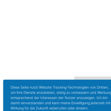
Fotoshoot
mit
Butterfly
Fotoshoot
Lisa
Leonardo
Pärchens
Effect
mit
Fotoshoot
Sarah
mit
da
Window
Lisa
mit
Diese Seite nutzt Website Tracking-Technologien von Dritten,
Verena
Fotoshoot
und
um ihre Dienste anzubieten, stetig zu verbessern und Werbun
Daniel
mit
LINE
entsprechend der Interessen der Nutzer anzuzeigen. Ich bin
ART
Sandra
Sonnige
damit einverstanden und kann meine Einwilligung jederzeit mit
Movemen
Grüße
Goldenes
The
Wirkung für die Zukunft widerrufen oder ändern.