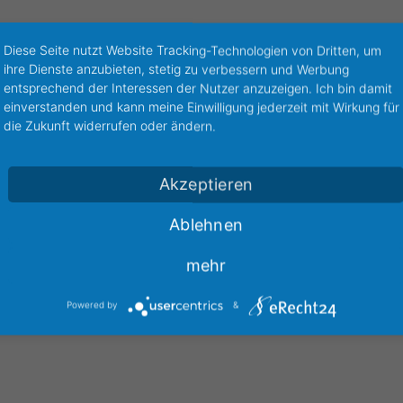
Goldenes Prag
Diese Seite nutzt Website Tracking-Technologien von Dritten, um
ihre Dienste anzubieten, stetig zu verbessern und Werbung
Nächtlicher Schein
entsprechend der Interessen der Nutzer anzuzeigen. Ich bin damit
einverstanden und kann meine Einwilligung jederzeit mit Wirkung für
die Zukunft widerrufen oder ändern.
iapark zur Blauen Stunde
ailing into the Sunset
Akzeptieren
ARTWORK
Ablehnen
fschwärmer auf Tuchfühlung
Collaborative
mehr
ARTWORK
 dolor sit amet, consectetur adipiscing elit.
Storytelling
Suspendisse egestas accumsan.
Powered by
&
ARTWORK
 dolor sit amet, consectetur adipiscing elit.
Theory of change
Suspendisse egestas accumsan.
LINE ART
 dolor sit amet, consectetur adipiscing elit.
Parse technology
Suspendisse egestas accumsan.