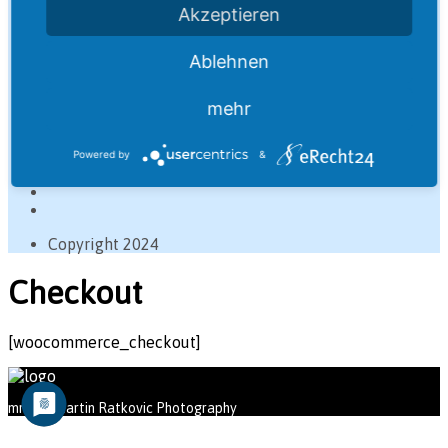
Akzeptieren
Home
Ablehnen
Infos
Auerberg Klassik
About me
mehr
Impressum
Datenschutzerklärung
Powered by
&
Copyright 2024
Checkout
[woocommerce_checkout]
mrPix - Martin Ratkovic Photography