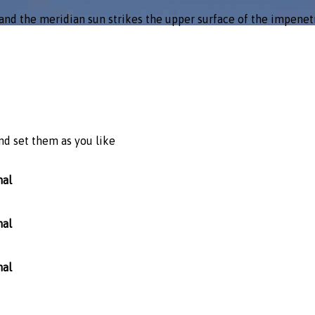
nd the meridian sun strikes the upper surface of the impenetr
nd set them as you like
nal
nal
nal