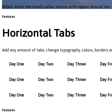
When, while the lovely valley teems with vapour around me, a
Features
Horizontal Tabs
Add any amount of tabs, change typography, colors, borders a
Day One
Day Two
Day Three
Day Fi
Day One
Day Two
Day Three
Day Fi
Day One
Day Two
Day Three
Day Fi
Features