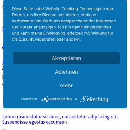
When, while the lovely valley teems with vapour around
Diese Seite nutzt Website Tracking-Technologien von
me, and the meridian sun strikes the upper surface of the
Dritten, um ihre Dienste anzubieten, stetig zu
impenetrable foliage of my trees.
verbessern und Werbung entsprechend der Interessen
der Nutzer anzuzeigen. Ich bin damit einverstanden
8 Items
und kann meine Einwilligung jederzeit mit Wirkung für
die Zukunft widerrufen oder ändern.
Artwork
Akzeptieren
Lorem ipsum dolor sit amet, consectetur adipiscing elit.
Suspendisse egestas accumsan.
Ablehnen
2 Items
mehr
Line Art
Powered by
&
Lorem ipsum dolor sit amet, consectetur adipiscing elit.
Suspendisse egestas accumsan.