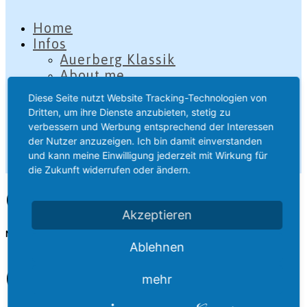
Home
Infos
Auerberg Klassik
About me
Impressum
Diese Seite nutzt Website Tracking-Technologien von
Datenschutzerklärung
Dritten, um ihre Dienste anzubieten, stetig zu
verbessern und Werbung entsprechend der Interessen
der Nutzer anzuzeigen. Ich bin damit einverstanden
und kann meine Einwilligung jederzeit mit Wirkung für
Copyright 2024
die Zukunft widerrufen oder ändern.
Contact us
Akzeptieren
Need help
Ablehnen
Contact us
mehr