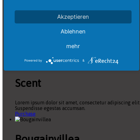
Akzeptieren
Blacksilver
Ablehnen
Blacksilver for WordPress with rich features for
mehr
professional photographers. Capture and present using
variety of features.
Purchase
Powered by
&
Scent
Lorem ipsum dolor sit amet, consectetur adipiscing elit
Suspendisse egestas accumsan.
Purchase
Bougainvillea