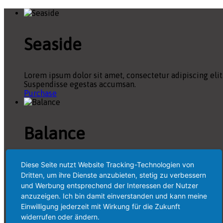
Seaside
Lorem ipsum dolor sit amet, consectetur adipiscing elit
Suspendisse egestas accumsan.
Purchase
Balance
Blacksilver for WordPress with rich features for
Diese Seite nutzt Website Tracking-Technologien von
professional photographers. Capture and present using
Dritten, um ihre Dienste anzubieten, stetig zu verbessern
variety of features.
und Werbung entsprechend der Interessen der Nutzer
Purchase
anzuzeigen. Ich bin damit einverstanden und kann meine
Einwilligung jederzeit mit Wirkung für die Zukunft
widerrufen oder ändern.