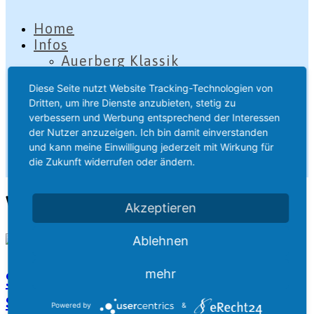
Home
Infos
Auerberg Klassik
About me
Diese Seite nutzt Website Tracking-Technologien von
Impressum
Dritten, um ihre Dienste anzubieten, stetig zu
Datenschutzerklärung
verbessern und Werbung entsprechend der Interessen
der Nutzer anzuzeigen. Ich bin damit einverstanden
und kann meine Einwilligung jederzeit mit Wirkung für
die Zukunft widerrufen oder ändern.
Copyright 2024
Walks
Akzeptieren
Ablehnen
mehr
Stray gleams steal into the inner
sanctuary
Powered by
&